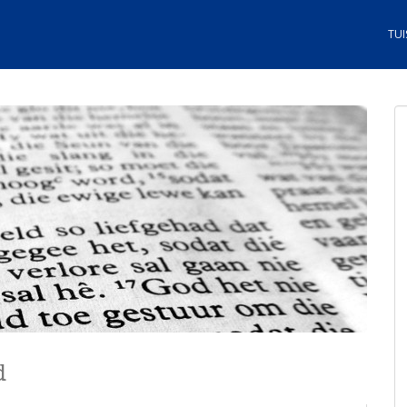
TUI
d