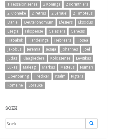
1 Tessalonisense
2 Konings
2 Korinthiërs
2 Kronieke
2 Petrus
2 Samuel
2 Timoteus
Daniël
Deuteronomium
Efesiërs
Eksodus
Esegiël
Filippense
Galasiërs
Genesis
Habakuk
Handelinge
Hebreërs
Hosea
Jakobus
Jeremia
Jesaja
Johannes
Joël
Judas
Klaagliedere
Kolossense
Levitikus
Lukas
Maleagi
Markus
Matteus
Numeri
Openbaring
Prediker
Psalm
Rigters
Romeine
Spreuke
SOEK