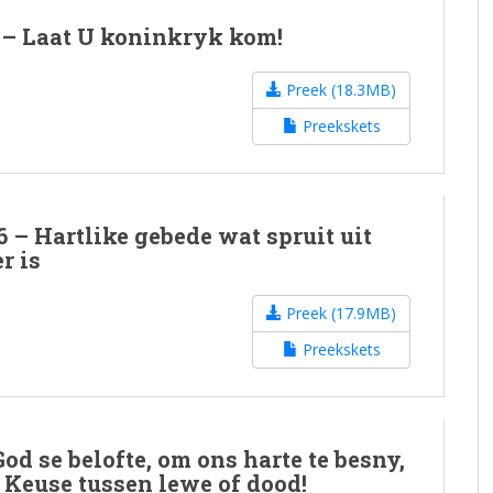
 – Laat U koninkryk kom!
Preek (18.3MB)
Preekskets
 – Hartlike gebede wat spruit uit
r is
Preek (17.9MB)
Preekskets
d se belofte, om ons harte te besny,
n Keuse tussen lewe of dood!