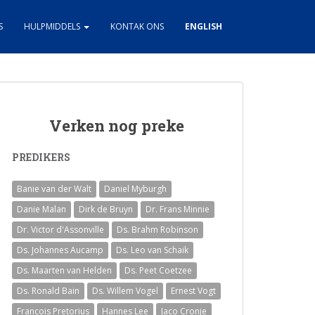
S
HULPMIDDELS
KONTAK ONS
ENGLISH
Verken nog preke
PREDIKERS
Banie van der Walt
Daniel Myburgh
Danie Malan
Dirk de Bruyn
Dr. Frans Minnie
Dr. Victor d'Assonville
Ds. Brahm Robinson
Ds. Johannes Aucamp
Ds. Leo van Schaik
Ds. Maarten van Helden
Ds. Peet Coetzee
Ds. Ronald Bain
Ds. Willem Vogel
Ernest Vogt
Francois Pretorius
Hannes Lee
Jaco Cronje