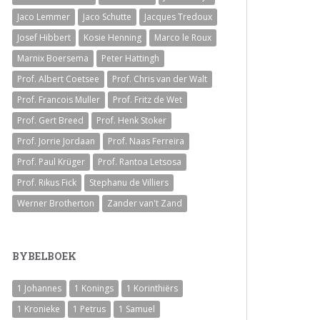
Jaco Lemmer
Jaco Schutte
Jacques Tredoux
Josef Hibbert
Kosie Henning
Marco le Roux
Marnix Boersema
Peter Hattingh
Prof. Albert Coetsee
Prof. Chris van der Walt
Prof. Francois Muller
Prof. Fritz de Wet
Prof. Gert Breed
Prof. Henk Stoker
Prof. Jorrie Jordaan
Prof. Naas Ferreira
Prof. Paul Krüger
Prof. Rantoa Letsosa
Prof. Rikus Fick
Stephanu de Villiers
Werner Brotherton
Zander van't Zand
BYBELBOEK
1 Johannes
1 Konings
1 Korinthiërs
1 Kronieke
1 Petrus
1 Samuel