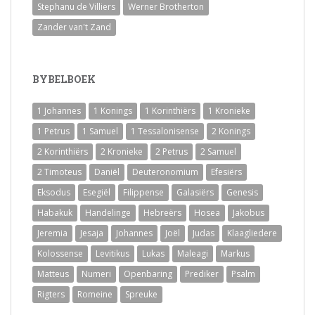
Stephanu de Villiers
Werner Brotherton
Zander van't Zand
BYBELBOEK
1 Johannes
1 Konings
1 Korinthiërs
1 Kronieke
1 Petrus
1 Samuel
1 Tessalonisense
2 Konings
2 Korinthiërs
2 Kronieke
2 Petrus
2 Samuel
2 Timoteus
Daniël
Deuteronomium
Efesiërs
Eksodus
Esegiël
Filippense
Galasiërs
Genesis
Habakuk
Handelinge
Hebreërs
Hosea
Jakobus
Jeremia
Jesaja
Johannes
Joël
Judas
Klaagliedere
Kolossense
Levitikus
Lukas
Maleagi
Markus
Matteus
Numeri
Openbaring
Prediker
Psalm
Rigters
Romeine
Spreuke