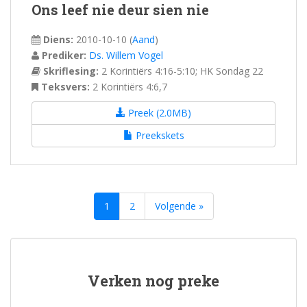
Ons leef nie deur sien nie
Diens:
2010-10-10
(
Aand
)
Prediker:
Ds. Willem Vogel
Skriflesing:
2 Korintiërs 4:16-5:10; HK Sondag 22
Teksvers:
2 Korintiërs 4:6,7
Preek (2.0MB)
Preekskets
1
2
Volgende »
Verken nog preke