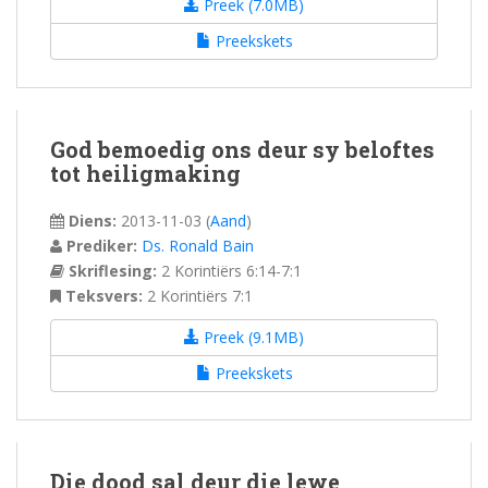
Preek (7.0MB)
Preekskets
God bemoedig ons deur sy beloftes
tot heiligmaking
Diens:
2013-11-03
(
Aand
)
Prediker:
Ds. Ronald Bain
Skriflesing:
2 Korintiërs 6:14-7:1
Teksvers:
2 Korintiërs 7:1
Preek (9.1MB)
Preekskets
Die dood sal deur die lewe