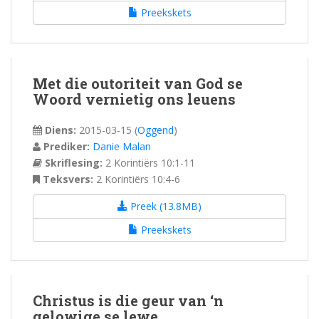
Preekskets
Met die outoriteit van God se
Woord vernietig ons leuens
Diens:
2015-03-15
(
Oggend
)
Prediker:
Danie Malan
Skriflesing:
2 Korintiërs 10:1-11
Teksvers:
2 Korintiërs 10:4-6
Preek (13.8MB)
Preekskets
Christus is die geur van ‘n
gelowige se lewe