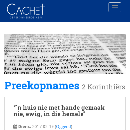
Toggle 
Preekopnames
2 Korinthiërs
“´n huis nie met hande gemaak
nie, ewig, in die hemele”
Diens:
2017-02-19
(
Oggend
)