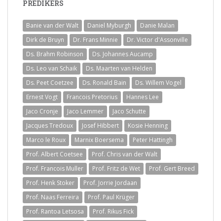
PREDIKERS
Banie van der Walt
Daniel Myburgh
Danie Malan
Dirk de Bruyn
Dr. Frans Minnie
Dr. Victor d'Assonville
Ds. Brahm Robinson
Ds. Johannes Aucamp
Ds. Leo van Schaik
Ds. Maarten van Helden
Ds. Peet Coetzee
Ds. Ronald Bain
Ds. Willem Vogel
Ernest Vogt
Francois Pretorius
Hannes Lee
Jaco Cronje
Jaco Lemmer
Jaco Schutte
Jacques Tredoux
Josef Hibbert
Kosie Henning
Marco le Roux
Marnix Boersema
Peter Hattingh
Prof. Albert Coetsee
Prof. Chris van der Walt
Prof. Francois Muller
Prof. Fritz de Wet
Prof. Gert Breed
Prof. Henk Stoker
Prof. Jorrie Jordaan
Prof. Naas Ferreira
Prof. Paul Krüger
Prof. Rantoa Letsosa
Prof. Rikus Fick