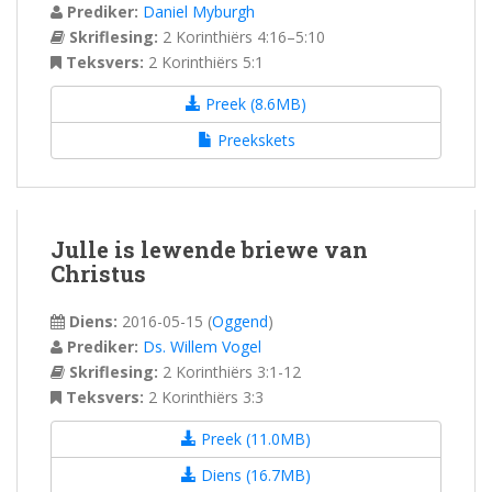
Prediker:
Daniel Myburgh
Skriflesing:
2 Korinthiërs 4:16–5:10
Teksvers:
2 Korinthiërs 5:1
Preek (8.6MB)
Preekskets
Julle is lewende briewe van
Christus
Diens:
2016-05-15
(
Oggend
)
Prediker:
Ds. Willem Vogel
Skriflesing:
2 Korinthiërs 3:1-12
Teksvers:
2 Korinthiërs 3:3
Preek (11.0MB)
Diens (16.7MB)