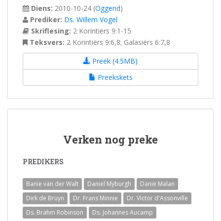
Diens:
2010-10-24
(
Oggend
)
Prediker:
Ds. Willem Vogel
Skriflesing:
2 Korintiërs 9:1-15
Teksvers:
2 Korintiërs 9:6,8; Galasiërs 6:7,8
Preek (4.5MB)
Preekskets
Verken nog preke
PREDIKERS
Banie van der Walt
Daniel Myburgh
Danie Malan
Dirk de Bruyn
Dr. Frans Minnie
Dr. Victor d'Assonville
Ds. Brahm Robinson
Ds. Johannes Aucamp