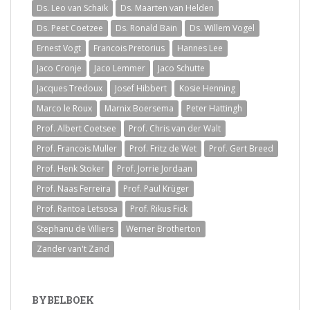
Ds. Leo van Schaik
Ds. Maarten van Helden
Ds. Peet Coetzee
Ds. Ronald Bain
Ds. Willem Vogel
Ernest Vogt
Francois Pretorius
Hannes Lee
Jaco Cronje
Jaco Lemmer
Jaco Schutte
Jacques Tredoux
Josef Hibbert
Kosie Henning
Marco le Roux
Marnix Boersema
Peter Hattingh
Prof. Albert Coetsee
Prof. Chris van der Walt
Prof. Francois Muller
Prof. Fritz de Wet
Prof. Gert Breed
Prof. Henk Stoker
Prof. Jorrie Jordaan
Prof. Naas Ferreira
Prof. Paul Krüger
Prof. Rantoa Letsosa
Prof. Rikus Fick
Stephanu de Villiers
Werner Brotherton
Zander van't Zand
BYBELBOEK