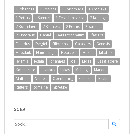
1 Johannes
1 Konings
1 Korinthiërs
1 Kronieke
1 Petrus
1 Samuel
1 Tessalonisense
2 Konings
2 Korinthiërs
2 Kronieke
2 Petrus
2 Samuel
2 Timoteus
Daniël
Deuteronomium
Efesiërs
Eksodus
Esegiël
Filippense
Galasiërs
Genesis
Habakuk
Handelinge
Hebreërs
Hosea
Jakobus
Jeremia
Jesaja
Johannes
Joël
Judas
Klaagliedere
Kolossense
Levitikus
Lukas
Maleagi
Markus
Matteus
Numeri
Openbaring
Prediker
Psalm
Rigters
Romeine
Spreuke
SOEK