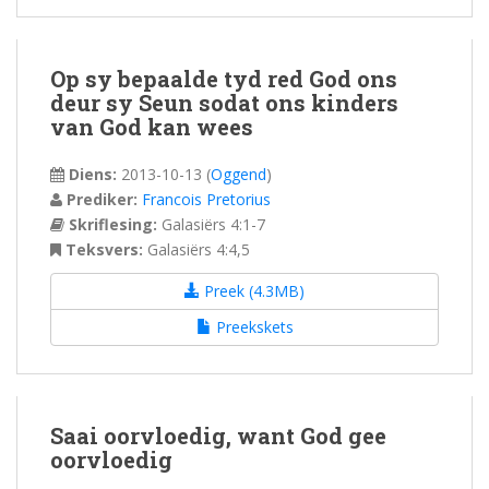
Op sy bepaalde tyd red God ons
deur sy Seun sodat ons kinders
van God kan wees
Diens:
2013-10-13
(
Oggend
)
Prediker:
Francois Pretorius
Skriflesing:
Galasiërs 4:1-7
Teksvers:
Galasiërs 4:4,5
Preek (4.3MB)
Preekskets
Saai oorvloedig, want God gee
oorvloedig