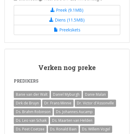
Preek (9.1MB)
Diens (11.5MB)
Preekskets
Verken nog preke
PREDIKERS
Banie van der Walt
Daniel Myburgh
Danie Malan
Dirk de Bruyn
Dr. Frans Minnie
Dr. Victor d'Assonville
Ds. Brahm Robinson
Ds. Johannes Aucamp
Ds. Leo van Schaik
Ds. Maarten van Helden
Ds. Peet Coetzee
Ds. Ronald Bain
Ds. Willem Vogel