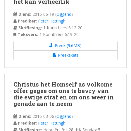
het kan verheerlik
Diens:
2016-06-19
(
Oggend
)
Prediker:
Peter Hattingh
Skriflesing:
1 Korinthiërs 6:12-20
Teksvers:
1 Korinthiërs 6:19-20
Preek (9.6MB)
Preekskets
Christus het Homself as volkome
offer gegee om ons te bevry van
die ewige straf en om ons weer in
genade aan te neem
Diens:
2016-03-06
(
Oggend
)
Prediker:
Peter Hattingh
Skriflesing:
Hebreërs 9:1-28, HK Sondag 5