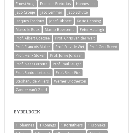
Ernest Vogt
Francois Pretorius
Hannes Lee
Jaco Cronje
Jaco Lemmer
Jaco Schutte
Jacques Tredoux
Josef Hibbert
Kosie Henning
Marco le Roux
Marnix Boersema
Peter Hattingh
Prof. Albert Coetsee
Prof. Chris van der Walt
Prof. Francois Muller
Prof. Fritz de Wet
Prof. Gert Breed
Prof. Henk Stoker
Prof. Jorrie Jordaan
Prof. Naas Ferreira
Prof. Paul Krüger
Prof. Rantoa Letsosa
Prof. Rikus Fick
Stephanu de Villiers
Werner Brotherton
Zander van't Zand
BYBELBOEK
1 Johannes
1 Konings
1 Korinthiërs
1 Kronieke