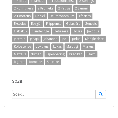
1 Petrus
1 Samuel
1 Tessalonisense
2 Konings
2 Korinthiërs
2 Kronieke
2 Petrus
2 Samuel
2 Timoteus
Daniël
Deuteronomium
Efesiërs
Eksodus
Esegiël
Filippense
Galasiërs
Genesis
Habakuk
Handelinge
Hebreërs
Hosea
Jakobus
Jeremia
Jesaja
Johannes
Joël
Judas
Klaagliedere
Kolossense
Levitikus
Lukas
Maleagi
Markus
Matteus
Numeri
Openbaring
Prediker
Psalm
Rigters
Romeine
Spreuke
SOEK