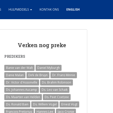
S
HULPMIDDELS
KONTAK ONS
ENGLISH
Verken nog preke
PREDIKERS
Banie van der Walt
Daniel Myburgh
Danie Malan
Dirk de Bruyn
Dr. Frans Minnie
Dr. Victor d'Assonville
Ds. Brahm Robinson
Ds. Johannes Aucamp
Ds. Leo van Schaik
Ds. Maarten van Helden
Ds. Peet Coetzee
Ds. Ronald Bain
Ds. Willem Vogel
Ernest Vogt
Francois Pretorius
Hannes Lee
Jaco Cronje