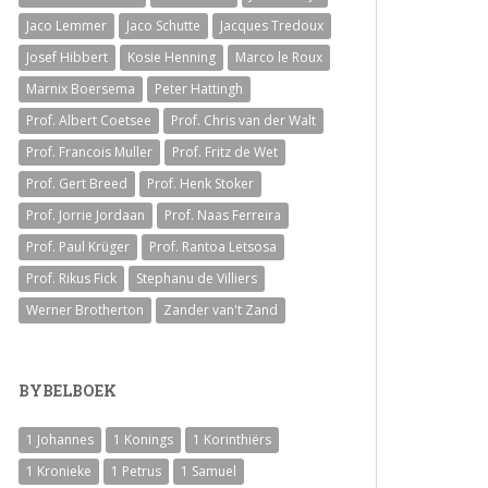
Jaco Lemmer
Jaco Schutte
Jacques Tredoux
Josef Hibbert
Kosie Henning
Marco le Roux
Marnix Boersema
Peter Hattingh
Prof. Albert Coetsee
Prof. Chris van der Walt
Prof. Francois Muller
Prof. Fritz de Wet
Prof. Gert Breed
Prof. Henk Stoker
Prof. Jorrie Jordaan
Prof. Naas Ferreira
Prof. Paul Krüger
Prof. Rantoa Letsosa
Prof. Rikus Fick
Stephanu de Villiers
Werner Brotherton
Zander van't Zand
BYBELBOEK
1 Johannes
1 Konings
1 Korinthiërs
1 Kronieke
1 Petrus
1 Samuel