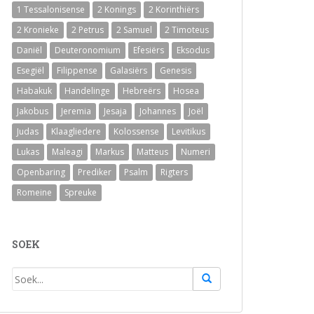
1 Tessalonisense
2 Konings
2 Korinthiërs
2 Kronieke
2 Petrus
2 Samuel
2 Timoteus
Daniël
Deuteronomium
Efesiërs
Eksodus
Esegiël
Filippense
Galasiërs
Genesis
Habakuk
Handelinge
Hebreërs
Hosea
Jakobus
Jeremia
Jesaja
Johannes
Joël
Judas
Klaagliedere
Kolossense
Levitikus
Lukas
Maleagi
Markus
Matteus
Numeri
Openbaring
Prediker
Psalm
Rigters
Romeine
Spreuke
SOEK