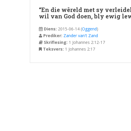
“En die wêreld met sy verleide
wil van God doen, bly ewig lew
Diens:
2015-06-14
(
Oggend
)
Prediker:
Zander van't Zand
Skriflesing:
1 Johannes 2:12-17
Teksvers:
1 Johannes 2:17