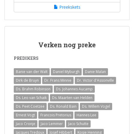
Preekskets
Verken nog preke
PREDIKERS
Banie van der Walt
Daniel Myburgh
Danie Malan
Dirk de Bruyn
Dr. Frans Minnie
Dr. Victor d'Assonville
Ds. Brahm Robinson
Ds. Johannes Aucamp
Ds. Leo van Schaik
Ds. Maarten van Helden
Ds. Peet Coetzee
Ds. Ronald Bain
Ds. Willem Vogel
Ernest Vogt
Francois Pretorius
Hannes Lee
Jaco Cronje
Jaco Lemmer
Jaco Schutte
Jacques Tredoux
Josef Hibbert
Kosie Henning