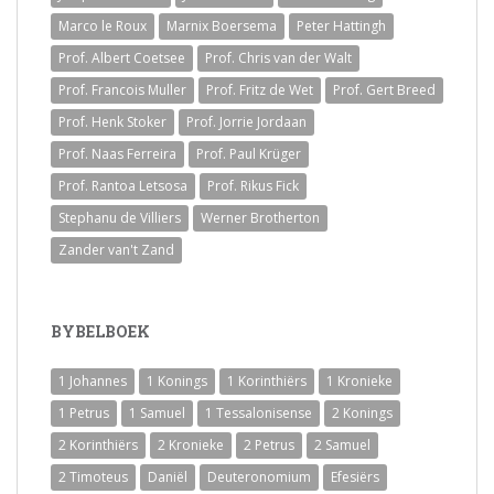
Marco le Roux
Marnix Boersema
Peter Hattingh
Prof. Albert Coetsee
Prof. Chris van der Walt
Prof. Francois Muller
Prof. Fritz de Wet
Prof. Gert Breed
Prof. Henk Stoker
Prof. Jorrie Jordaan
Prof. Naas Ferreira
Prof. Paul Krüger
Prof. Rantoa Letsosa
Prof. Rikus Fick
Stephanu de Villiers
Werner Brotherton
Zander van't Zand
BYBELBOEK
1 Johannes
1 Konings
1 Korinthiërs
1 Kronieke
1 Petrus
1 Samuel
1 Tessalonisense
2 Konings
2 Korinthiërs
2 Kronieke
2 Petrus
2 Samuel
2 Timoteus
Daniël
Deuteronomium
Efesiërs