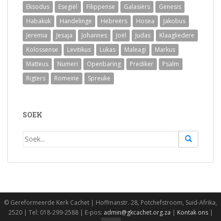
Eksodus
Esegiël
Filippense
Galasiërs
Genesis
Habakuk
Handelinge
Hebreërs
Hosea
Jakobus
Jeremia
Jesaja
Johannes
Joël
Judas
Klaagliedere
Kolossense
Levitikus
Lukas
Maleagi
Markus
Matteus
Numeri
Openbaring
Prediker
Psalm
Rigters
Romeine
Spreuke
SOEK
© Gereformeerde Kerk Cachet | Hoffmanstr. 28, Potchefstroom, Suid-Afrika,
2520 | Tel: 018-299-2588 | E‑pos:
admin@gkcachet.org.za
|
Kontak ons
|