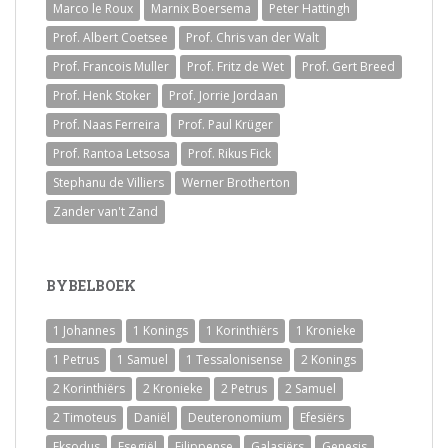
Marco le Roux
Marnix Boersema
Peter Hattingh
Prof. Albert Coetsee
Prof. Chris van der Walt
Prof. Francois Muller
Prof. Fritz de Wet
Prof. Gert Breed
Prof. Henk Stoker
Prof. Jorrie Jordaan
Prof. Naas Ferreira
Prof. Paul Krüger
Prof. Rantoa Letsosa
Prof. Rikus Fick
Stephanu de Villiers
Werner Brotherton
Zander van't Zand
BYBELBOEK
1 Johannes
1 Konings
1 Korinthiërs
1 Kronieke
1 Petrus
1 Samuel
1 Tessalonisense
2 Konings
2 Korinthiërs
2 Kronieke
2 Petrus
2 Samuel
2 Timoteus
Daniël
Deuteronomium
Efesiërs
Eksodus
Esegiël
Filippense
Galasiërs
Genesis