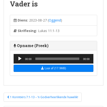
Vader is
Diens:
2023-08-27
(
Oggend
)
Skriflesing:
Lukas 11:1-13
Opname (Preek)
Audio Player
00:00
00:00
Laai af (17.9MB)
Post
1 Korintiërs 7:1-13 – ‘n Godverheerlikende huwelik!
navigation