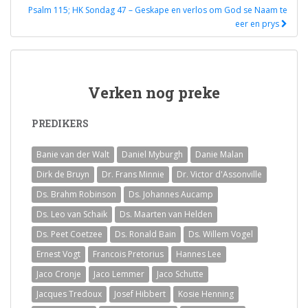
Psalm 115; HK Sondag 47 – Geskape en verlos om God se Naam te
eer en prys
Verken nog preke
PREDIKERS
Banie van der Walt
Daniel Myburgh
Danie Malan
Dirk de Bruyn
Dr. Frans Minnie
Dr. Victor d'Assonville
Ds. Brahm Robinson
Ds. Johannes Aucamp
Ds. Leo van Schaik
Ds. Maarten van Helden
Ds. Peet Coetzee
Ds. Ronald Bain
Ds. Willem Vogel
Ernest Vogt
Francois Pretorius
Hannes Lee
Jaco Cronje
Jaco Lemmer
Jaco Schutte
Jacques Tredoux
Josef Hibbert
Kosie Henning