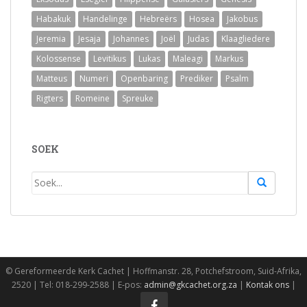
Habakuk
Handelinge
Hebreërs
Hosea
Jakobus
Jeremia
Jesaja
Johannes
Joël
Judas
Klaagliedere
Kolossense
Levitikus
Lukas
Maleagi
Markus
Matteus
Numeri
Openbaring
Prediker
Psalm
Rigters
Romeine
Spreuke
SOEK
© Gereformeerde Kerk Cachet | Hoffmanstr. 28, Potchefstroom, Suid-Afrika,
2520 | Tel: 018-299-2588 | E‑pos:
admin@gkcachet.org.za
|
Kontak ons
|