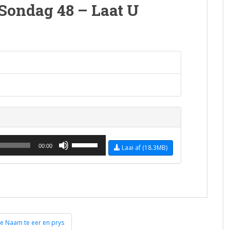
 Sondag 48 – Laat U
Use Up/Down Arrow keys to increase or decreas
00:00
Laai af (18.3MB)
e Naam te eer en prys