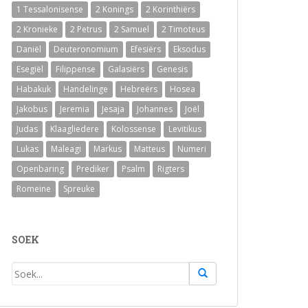
1 Tessalonisense
2 Konings
2 Korinthiërs
2 Kronieke
2 Petrus
2 Samuel
2 Timoteus
Daniël
Deuteronomium
Efesiërs
Eksodus
Esegiël
Filippense
Galasiërs
Genesis
Habakuk
Handelinge
Hebreërs
Hosea
Jakobus
Jeremia
Jesaja
Johannes
Joël
Judas
Klaagliedere
Kolossense
Levitikus
Lukas
Maleagi
Markus
Matteus
Numeri
Openbaring
Prediker
Psalm
Rigters
Romeine
Spreuke
SOEK