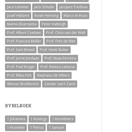
Jaco Lemmer
Jaco Schutte
Jacques Tredoux
Josef Hibbert
Kosie Henning
Marco le Roux
Marnix Boersema
Peter Hattingh
Prof. Albert Coetsee
Prof. Chris van der Walt
Prof. Francois Muller
Prof. Fritz de Wet
Prof. Gert Breed
Prof. Henk Stoker
Prof. Jorrie Jordaan
Prof. Naas Ferreira
Prof. Paul Krüger
Prof. Rantoa Letsosa
Prof. Rikus Fick
Stephanu de Villiers
e volume.
Werner Brotherton
Zander van't Zand
BYBELBOEK
1 Johannes
1 Konings
1 Korinthiërs
1 Kronieke
1 Petrus
1 Samuel