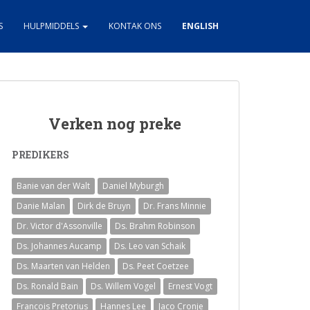
S
HULPMIDDELS
KONTAK ONS
ENGLISH
Verken nog preke
PREDIKERS
Banie van der Walt
Daniel Myburgh
Danie Malan
Dirk de Bruyn
Dr. Frans Minnie
Dr. Victor d'Assonville
Ds. Brahm Robinson
Ds. Johannes Aucamp
Ds. Leo van Schaik
Ds. Maarten van Helden
Ds. Peet Coetzee
Ds. Ronald Bain
Ds. Willem Vogel
Ernest Vogt
Francois Pretorius
Hannes Lee
Jaco Cronje