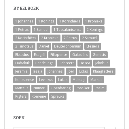
BYBELBOEK
1 Johannes
1 Konings
1 Korinthiërs
1 Kronieke
1 Petrus
1 Samuel
1 Tessalonisense
2 Konings
2 Korinthiërs
2 Kronieke
2 Petrus
2 Samuel
2 Timoteus
Daniël
Deuteronomium
Efesiërs
Eksodus
Esegiël
Filippense
Galasiërs
Genesis
Habakuk
Handelinge
Hebreërs
Hosea
Jakobus
Jeremia
Jesaja
Johannes
Joël
Judas
Klaagliedere
Kolossense
Levitikus
Lukas
Maleagi
Markus
Matteus
Numeri
Openbaring
Prediker
Psalm
Rigters
Romeine
Spreuke
SOEK