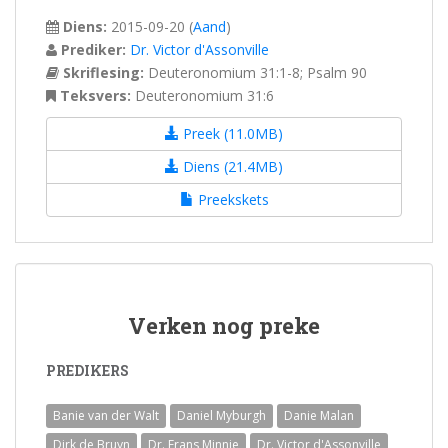
Diens:
2015-09-20
(
Aand
)
Prediker:
Dr. Victor d'Assonville
Skriflesing:
Deuteronomium 31:1-8; Psalm 90
Teksvers:
Deuteronomium 31:6
Preek (11.0MB)
Diens (21.4MB)
Preekskets
Verken nog preke
PREDIKERS
Banie van der Walt
Daniel Myburgh
Danie Malan
Dirk de Bruyn
Dr. Frans Minnie
Dr. Victor d'Assonville