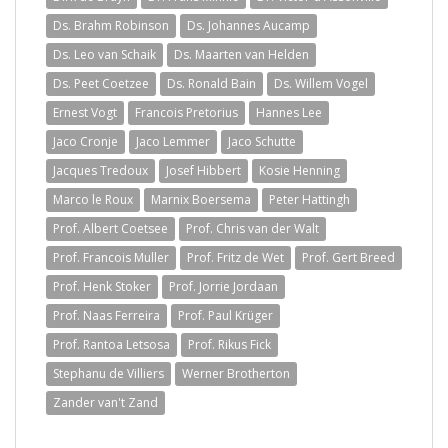
Ds. Brahm Robinson
Ds. Johannes Aucamp
Ds. Leo van Schaik
Ds. Maarten van Helden
Ds. Peet Coetzee
Ds. Ronald Bain
Ds. Willem Vogel
Ernest Vogt
Francois Pretorius
Hannes Lee
Jaco Cronje
Jaco Lemmer
Jaco Schutte
Jacques Tredoux
Josef Hibbert
Kosie Henning
Marco le Roux
Marnix Boersema
Peter Hattingh
Prof. Albert Coetsee
Prof. Chris van der Walt
Prof. Francois Muller
Prof. Fritz de Wet
Prof. Gert Breed
Prof. Henk Stoker
Prof. Jorrie Jordaan
Prof. Naas Ferreira
Prof. Paul Krüger
Prof. Rantoa Letsosa
Prof. Rikus Fick
Stephanu de Villiers
Werner Brotherton
Zander van't Zand