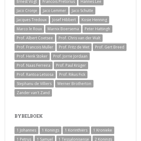
Ernest Vogt
Francois Pretorius
Hannes Lee
Jaco Cronje
Jaco Lemmer
Jaco Schutte
Jacques Tredoux
Josef Hibbert
Kosie Henning
Marco le Roux
Marnix Boersema
Peter Hattingh
Prof. Albert Coetsee
Prof. Chris van der Walt
Prof. Francois Muller
Prof. Fritz de Wet
Prof. Gert Breed
Prof. Henk Stoker
Prof. Jorrie Jordaan
Prof. Naas Ferreira
Prof. Paul Krüger
Prof. Rantoa Letsosa
Prof. Rikus Fick
Stephanu de Villiers
Werner Brotherton
Zander van't Zand
BYBELBOEK
1 Johannes
1 Konings
1 Korinthiërs
1 Kronieke
1 Petrus
1 Samuel
1 Tessalonisense
2 Konings