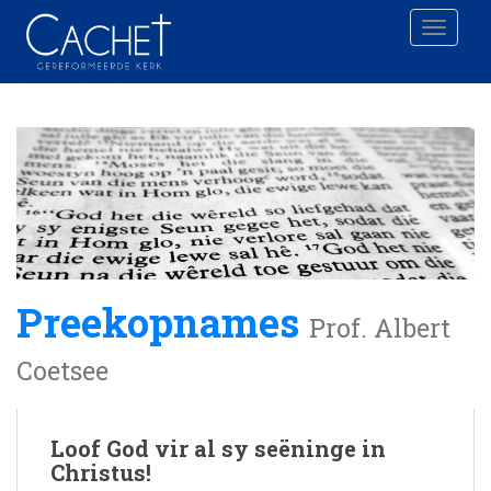
Toggle 
Preekopnames
Prof. Albert
Coetsee
Loof God vir al sy seëninge in
Christus!