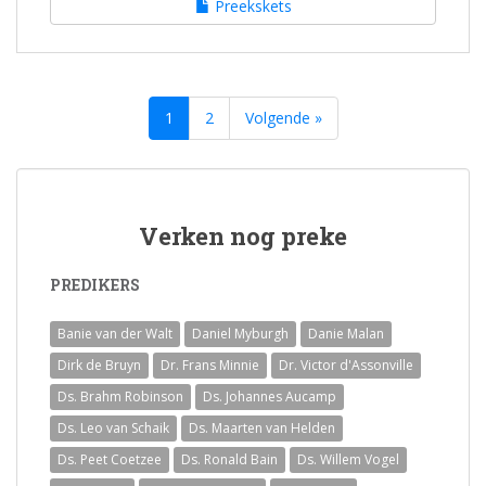
Preekskets
1
2
Volgende »
Verken nog preke
PREDIKERS
Banie van der Walt
Daniel Myburgh
Danie Malan
Dirk de Bruyn
Dr. Frans Minnie
Dr. Victor d'Assonville
Ds. Brahm Robinson
Ds. Johannes Aucamp
Ds. Leo van Schaik
Ds. Maarten van Helden
Ds. Peet Coetzee
Ds. Ronald Bain
Ds. Willem Vogel