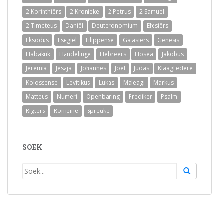
2 Korinthiërs
2 Kronieke
2 Petrus
2 Samuel
2 Timoteus
Daniël
Deuteronomium
Efesiërs
Eksodus
Esegiël
Filippense
Galasiërs
Genesis
Habakuk
Handelinge
Hebreërs
Hosea
Jakobus
Jeremia
Jesaja
Johannes
Joël
Judas
Klaagliedere
Kolossense
Levitikus
Lukas
Maleagi
Markus
Matteus
Numeri
Openbaring
Prediker
Psalm
Rigters
Romeine
Spreuke
SOEK